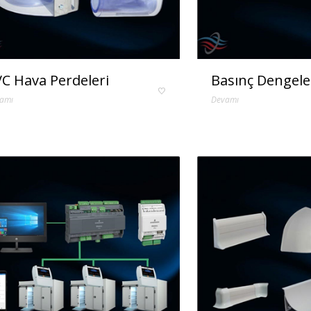
C Hava Perdeleri
Basınç Dengele
amı
Devamı