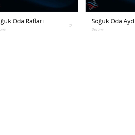
ğuk Oda Rafları
Soğuk Oda Ayd
amı
Devamı