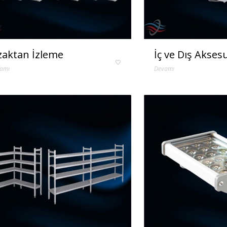
aktan İzleme
İç ve Dış Akses
amı
Devamı