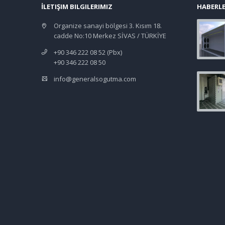
İLETIŞIM BILGILERIMIZ
HABERL
Organize sanayi bölgesi 3. Kısım 18.
cadde No:10 Merkez SİVAS / TÜRKİYE
+90 346 222 08 52 (Pbx)
+90 346 222 08 50
info@generalsogutma.com