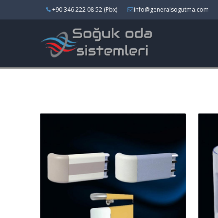
+90 346 222 08 52 (Pbx)
info@generalsogutma.com
Yan Ürünler